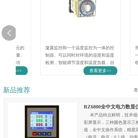
置
RZ-NWP(TH)温湿度控制器
RZ-11
于
RZ-NWP(TH)温湿度控制器是集一个
RZ-110系
的
凝露监控和一个温度监控为一体的控
开关柜面板布
、
制器。可以同时对环境的湿度和温度
一款集有一次
检测，智能调节湿度和温度负载，自
电显示及带电
电
动调整环境的湿度和温度在设定范围
度显示及负载
查看更多>>
整
之内。
能开关状态综
电
新品推荐
查
RZ6800全中文电力数显
本产品特点鲜明，技术领
彩屏显示，三种颜色显示三
值，全中文操作系统，精度
（电流、电压：0.2 级，功