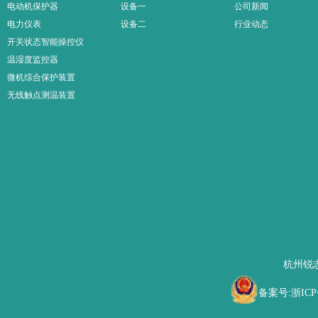
电动机保护器
设备一
公司新闻
电力仪表
设备二
行业动态
开关状态智能操控仪
温湿度监控器
微机综合保护装置
无线触点测温装置
杭州锐
备案号:浙ICP备