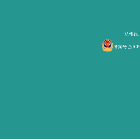
杭州锐
备案号:浙ICP备