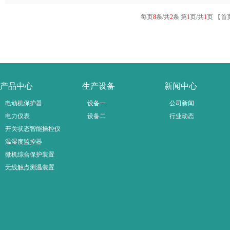
每页
8
条/共
2
条 第
1
页/共
1
页 【首
产品中心
生产设备
新闻中心
电动机保护器
设备一
公司新闻
电力仪表
设备二
行业动态
开关状态智能操控仪
温湿度监控器
微机综合保护装置
无线触点测温装置