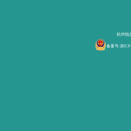
杭州锐
备案号:浙ICP备