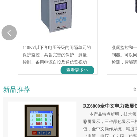
表
RZ8000系列微机综合保护装置
RZ-NW
RZ8000系列微机综合保护装置适用于
RZ-NWP(
全
110KV以下各电压等级的间隔单元的
凝露监控和
保护监控，具备完善的保护、测量、
制器。可以
控制、备用电源自投及通信监视功
检测，智能
能，为变电站、发电厂、高低压配电
动调整环境
查看更多>>
及厂电系统的保护与控制提供了完整
之内。
的解决方案，可有力地保障高低压电
新品推荐
查
网…
RZ6800全中文电力数显
本产品特点鲜明，技术领
彩屏显示，三种颜色显示三
值，全中文操作系统，精度
（电流、电压：0.2 级，功